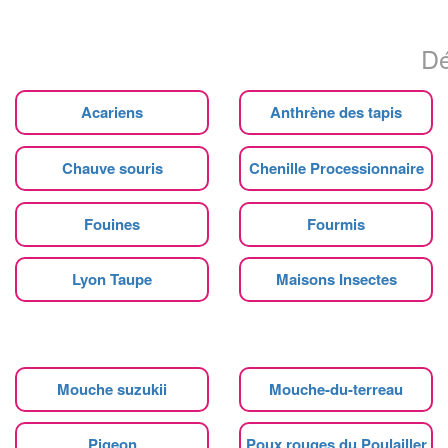
Dé
Acariens
Anthrène des tapis
Chauve souris
Chenille Processionnaire
Fouines
Fourmis
Lyon Taupe
Maisons Insectes
Mouche suzukii
Mouche-du-terreau
Pigeon
Poux rouges du Poulailler