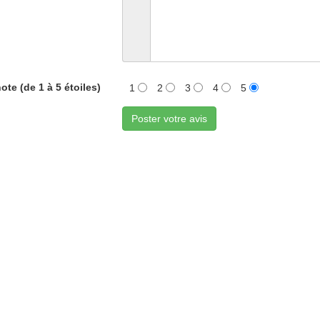
ote (de 1 à 5 étoiles)
1
2
3
4
5
Poster votre avis