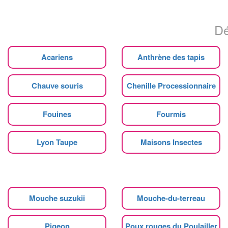
Dé
Acariens
Anthrène des tapis
Chauve souris
Chenille Processionnaire
Fouines
Fourmis
Lyon Taupe
Maisons Insectes
Mouche suzukii
Mouche-du-terreau
Pigeon
Poux rouges du Poulailler