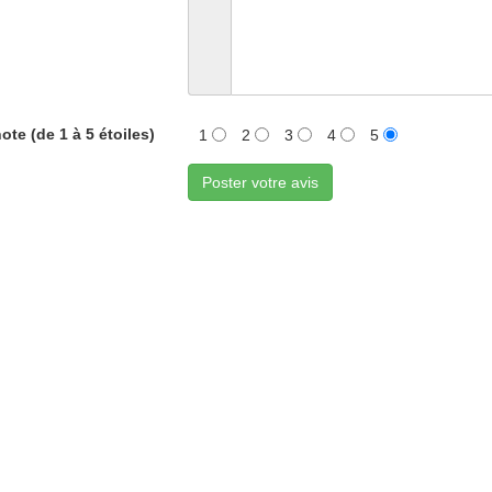
ote (de 1 à 5 étoiles)
1
2
3
4
5
Poster votre avis