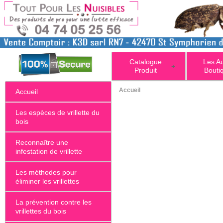
Catalogue
Les A
+
Produit
Bouti
Accueil
Accueil
Les espèces de vrillette du
bois
Reconnaître une
infestation de vrillette
Les méthodes pour
éliminer les vrillettes
La prévention contre les
vrillettes du bois