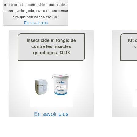
professionnel et grand public. Il peut s'utiliser
en tant que fongicide, insecticide, anti-termite
ainsi que pour les bois d'oeuvre.
En savoir plus
Insecticide et fongicide
Kit 
contre les insectes
c
xylophages, XILIX
En savoir plus