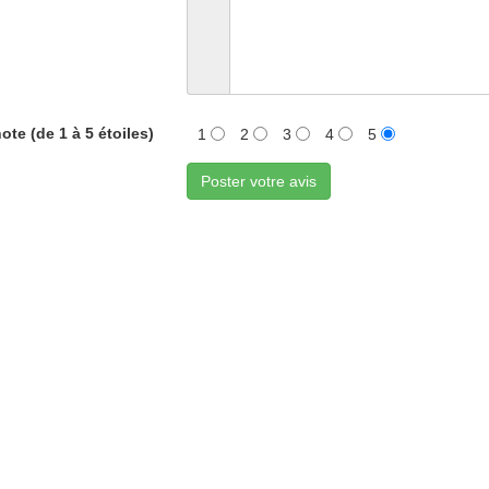
ote (de 1 à 5 étoiles)
1
2
3
4
5
Poster votre avis