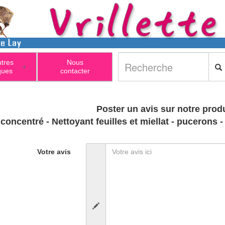
utres
Nous
+
ques
contacter
Poster un avis sur notre produ
 concentré - Nettoyant feuilles et miellat - pucero
Votre avis