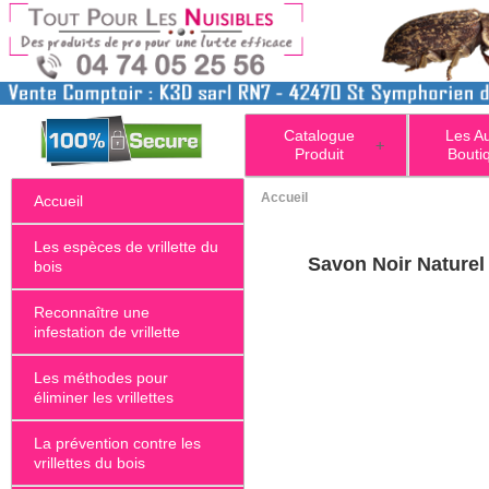
Catalogue
Les A
+
Produit
Bouti
Accueil
Accueil
Les espèces de vrillette du
Savon Noir Naturel
bois
Reconnaître une
infestation de vrillette
Les méthodes pour
éliminer les vrillettes
La prévention contre les
vrillettes du bois