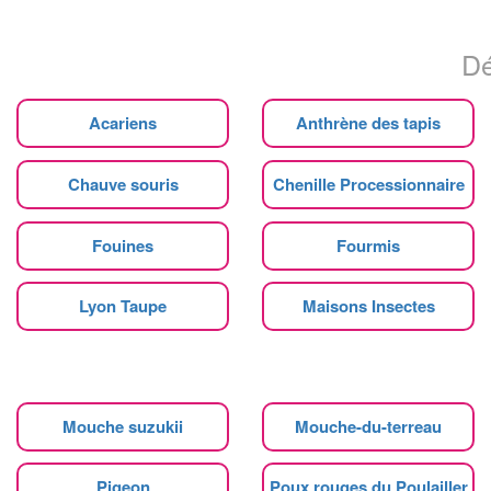
Dé
Acariens
Anthrène des tapis
Chauve souris
Chenille Processionnaire
Fouines
Fourmis
Lyon Taupe
Maisons Insectes
Mouche suzukii
Mouche-du-terreau
Pigeon
Poux rouges du Poulailler