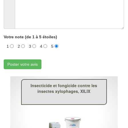
Votre note (de 1 à 5 étoiles)
1
2
3
4
5
Poster votre avis
Insecticide et fongicide contre les
insectes xylophages, XILIX