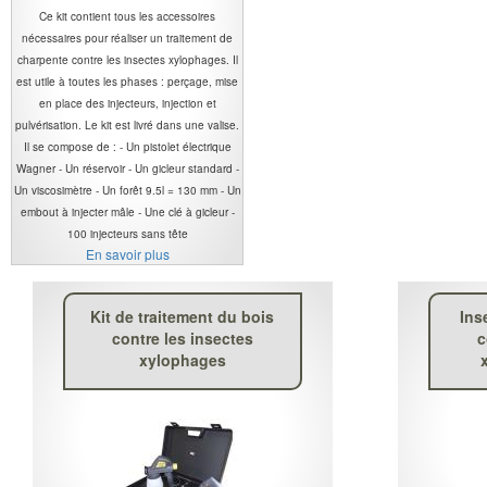
Ce kit contient tous les accessoires
nécessaires pour réaliser un traitement de
charpente contre les insectes xylophages. Il
est utile à toutes les phases : perçage, mise
en place des injecteurs, injection et
pulvérisation. Le kit est livré dans une valise.
Il se compose de : - Un pistolet électrique
Wagner - Un réservoir - Un gicleur standard -
Un viscosimètre - Un forêt 9.5l = 130 mm - Un
embout à injecter mâle - Une clé à gicleur -
100 injecteurs sans tête
En savoir plus
Kit de traitement du bois
Ins
contre les insectes
c
xylophages