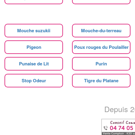
Mouche suzukii
Mouche-du-terreau
Pigeon
Poux rouges du Poulailler
Punaise de Lit
Purin
Stop Odeur
Tigre du Platane
Depuis 20