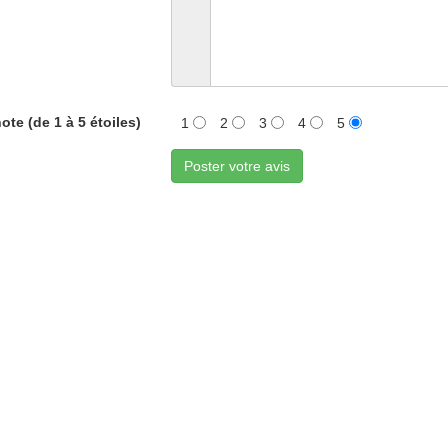
ote (de 1 à 5 étoiles)
1
2
3
4
5
Poster votre avis