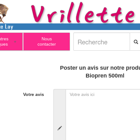
utres
Nous
+
ques
contacter
Poster un avis sur notre produ
Biopren 500ml
Votre avis