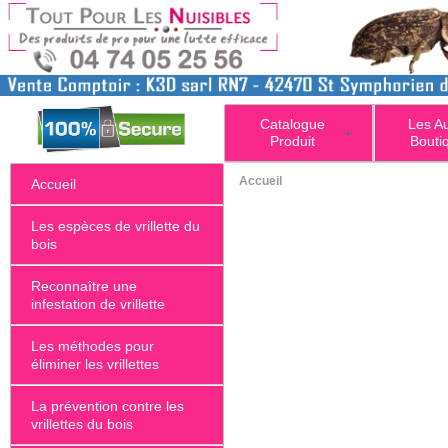
Catalogue
Les A
+
Produit
Bouti
Accueil
Accueil
Les espèces de vrillette du
bois
Reconnaître une
infestation de vrillette
Les méthodes pour
éliminer les vrillettes
La prévention contre les
vrillettes du bois