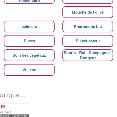
Alimentaire
Mouche de l olive
palmiers
Phéromone bio
Puces
Pulvérisateur
Souris - Rat - Campagnol -
Soin des végétaux
Rongeur
Vrillette
utique ...