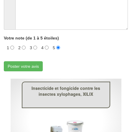
Votre note (de 1 à 5 étoiles)
1
2
3
4
5
Poster votre avis
Insecticide et fongicide contre les
insectes xylophages, XILIX